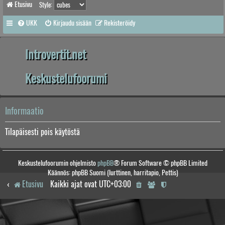
Etusivu
Style:
UKK
Kirjaudu sisään
Rekisteröidy
Introvertit.net
Keskustelufoorumi
Informaatio
Tilapäisesti pois käytöstä
Keskustelufoorumin ohjelmisto
phpBB
® Forum Software © phpBB Limited
Käännös: phpBB Suomi (lurttinen, harritapio, Pettis)
Etusivu
Kaikki ajat ovat
UTC+03:00