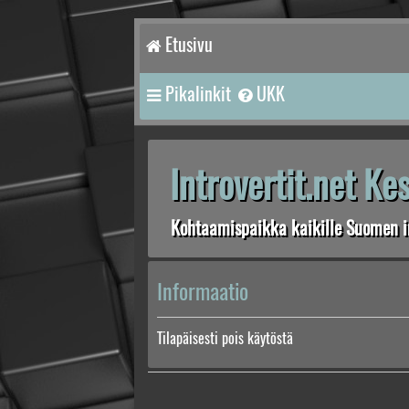
Etusivu
Pikalinkit
UKK
Introvertit.net K
Kohtaamispaikka kaikille Suomen in
Informaatio
Tilapäisesti pois käytöstä