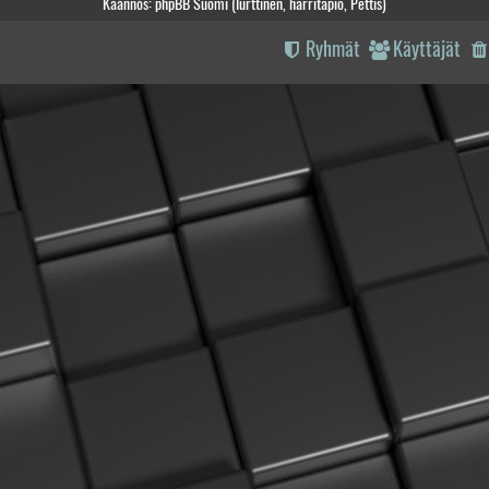
Käännös: phpBB Suomi (lurttinen, harritapio, Pettis)
Ryhmät
Käyttäjät