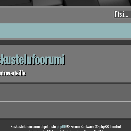
eskustelufoorumi
troverteille
Keskustelufoorumin ohjelmisto
phpBB
® Forum Software © phpBB Limited