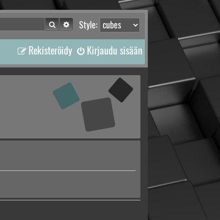
Etsi
Tarkennettu haku
Style:
Rekisteröidy
Kirjaudu sisään