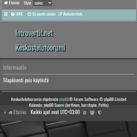
Etusivu
Style:
UKK
Kirjaudu sisään
Rekisteröidy
Introvertit.net
Keskustelufoorumi
Informaatio
Tilapäisesti pois käytöstä
Keskustelufoorumin ohjelmisto
phpBB
® Forum Software © phpBB Limited
Käännös: phpBB Suomi (lurttinen, harritapio, Pettis)
Etusivu
Kaikki ajat ovat
UTC+03:00