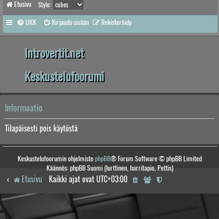
Etusivu
Style:
UKK
Kirjaudu sisään
Rekisteröidy
Introvertit.net
Keskustelufoorumi
Informaatio
Tilapäisesti pois käytöstä
Keskustelufoorumin ohjelmisto
phpBB
® Forum Software © phpBB Limited
Käännös: phpBB Suomi (lurttinen, harritapio, Pettis)
Etusivu
Kaikki ajat ovat
UTC+03:00