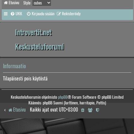
Etusivu
Style:
UKK
Kirjaudu sisään
Rekisteröidy
Introvertit.net
Keskustelufoorumi
Informaatio
Tilapäisesti pois käytöstä
Keskustelufoorumin ohjelmisto
phpBB
® Forum Software © phpBB Limited
Käännös: phpBB Suomi (lurttinen, harritapio, Pettis)
Etusivu
Kaikki ajat ovat
UTC+03:00