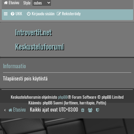
Etusivu
Style:
UKK
Kirjaudu sisään
Rekisteröidy
Introvertit.net
Keskustelufoorumi
Informaatio
Tilapäisesti pois käytöstä
Keskustelufoorumin ohjelmisto
phpBB
® Forum Software © phpBB Limited
Käännös: phpBB Suomi (lurttinen, harritapio, Pettis)
Etusivu
Kaikki ajat ovat
UTC+03:00