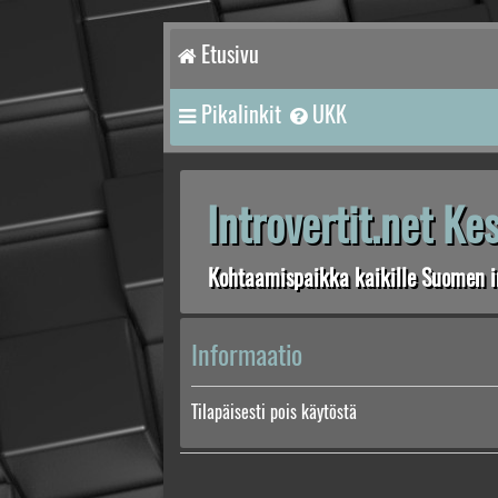
Etusivu
Pikalinkit
UKK
Introvertit.net K
Kohtaamispaikka kaikille Suomen in
Informaatio
Tilapäisesti pois käytöstä