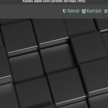
Käännös: phpBB Suomi (lurttinen, harritapio, Pettis)
Ryhmät
Käyttäjät