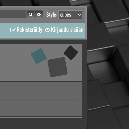
Etsi
Tarkennettu haku
Style:
Rekisteröidy
Kirjaudu sisään