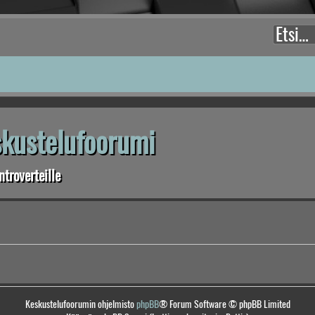
eskustelufoorumi
troverteille
Keskustelufoorumin ohjelmisto
phpBB
® Forum Software © phpBB Limited