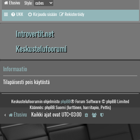
Etusivu
Style:
UKK
Kirjaudu sisään
Rekisteröidy
Introvertit.net
Keskustelufoorumi
Informaatio
Tilapäisesti pois käytöstä
Keskustelufoorumin ohjelmisto
phpBB
® Forum Software © phpBB Limited
Käännös: phpBB Suomi (lurttinen, harritapio, Pettis)
Etusivu
Kaikki ajat ovat
UTC+03:00