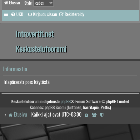
Etusivu
Style:
UKK
Kirjaudu sisään
Rekisteröidy
Introvertit.net
Keskustelufoorumi
Informaatio
Tilapäisesti pois käytöstä
Keskustelufoorumin ohjelmisto
phpBB
® Forum Software © phpBB Limited
Käännös: phpBB Suomi (lurttinen, harritapio, Pettis)
Etusivu
Kaikki ajat ovat
UTC+03:00