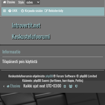
Etusivu
Style:
UKK
Kirjaudu sisään
Rekisteröidy
Introvertit.net
Keskustelufoorumi
Informaatio
Tilapäisesti pois käytöstä
Keskustelufoorumin ohjelmisto
phpBB
® Forum Software © phpBB Limited
Käännös: phpBB Suomi (lurttinen, harritapio, Pettis)
Etusivu
Kaikki ajat ovat
UTC+03:00