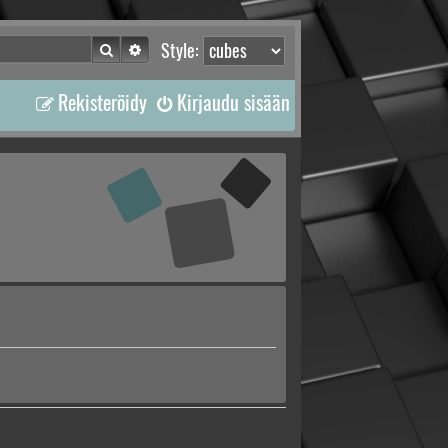
Etsi
Tarkennettu haku
Style:
Rekisteröidy
Kirjaudu sisään