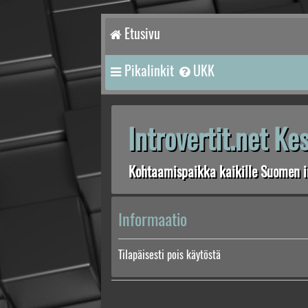
Etusivu
Pikalinkit
UKK
Introvertit.net K
Kohtaamispaikka kaikille Suomen in
Informaatio
Tilapäisesti pois käytöstä