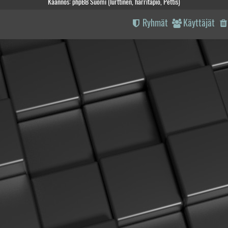
Käännös: phpBB Suomi (lurttinen, harritapio, Pettis)
Ryhmät
Käyttäjät