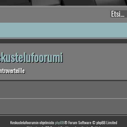
eskustelufoorumi
troverteille
Keskustelufoorumin ohjelmisto
phpBB
® Forum Software © phpBB Limited