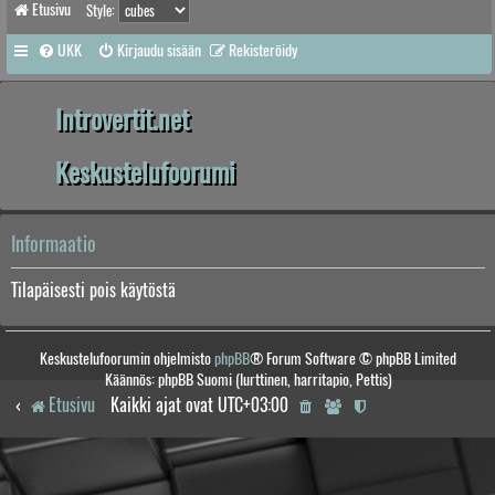
Etusivu
Style:
UKK
Kirjaudu sisään
Rekisteröidy
Introvertit.net
Keskustelufoorumi
Informaatio
Tilapäisesti pois käytöstä
Keskustelufoorumin ohjelmisto
phpBB
® Forum Software © phpBB Limited
Käännös: phpBB Suomi (lurttinen, harritapio, Pettis)
Etusivu
Kaikki ajat ovat
UTC+03:00