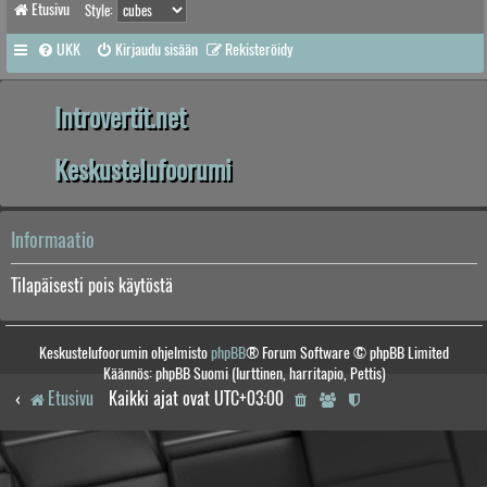
Etusivu
Style:
UKK
Kirjaudu sisään
Rekisteröidy
Introvertit.net
Keskustelufoorumi
Informaatio
Tilapäisesti pois käytöstä
Keskustelufoorumin ohjelmisto
phpBB
® Forum Software © phpBB Limited
Käännös: phpBB Suomi (lurttinen, harritapio, Pettis)
Etusivu
Kaikki ajat ovat
UTC+03:00