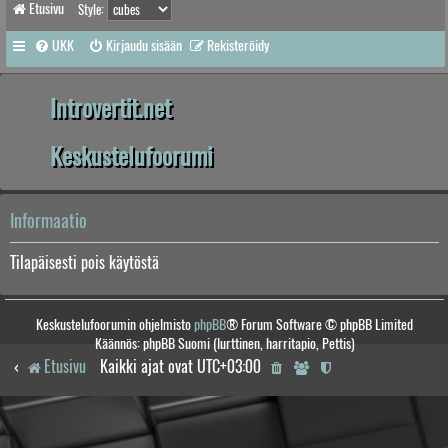
Etusivu
Style:
UKK
Kirjaudu sisään
Rekisteröidy
Introvertit.net
Keskustelufoorumi
Informaatio
Tilapäisesti pois käytöstä
Keskustelufoorumin ohjelmisto
phpBB
® Forum Software © phpBB Limited
Käännös: phpBB Suomi (lurttinen, harritapio, Pettis)
Etusivu
Kaikki ajat ovat
UTC+03:00