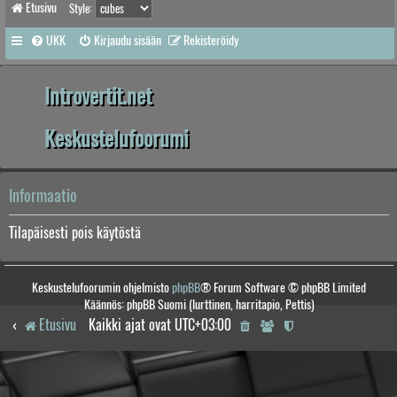
Etusivu
Style:
UKK
Kirjaudu sisään
Rekisteröidy
Introvertit.net
Keskustelufoorumi
Informaatio
Tilapäisesti pois käytöstä
Keskustelufoorumin ohjelmisto
phpBB
® Forum Software © phpBB Limited
Käännös: phpBB Suomi (lurttinen, harritapio, Pettis)
Etusivu
Kaikki ajat ovat
UTC+03:00