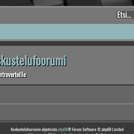
eskustelufoorumi
troverteille
Keskustelufoorumin ohjelmisto
phpBB
® Forum Software © phpBB Limited