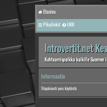
Etusivu
Pikalinkit
UKK
Introvertit.net K
Kohtaamispaikka kaikille Suomen in
Informaatio
Tilapäisesti pois käytöstä