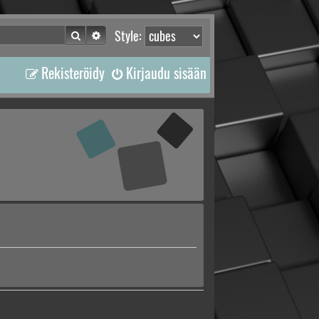
Etsi
Tarkennettu haku
Style:
Rekisteröidy
Kirjaudu sisään