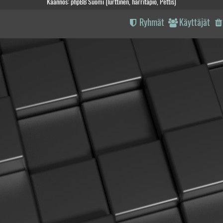
Käännös: phpBB Suomi (lurttinen, harritapio, Pettis)
Ryhmät
Käyttäjät