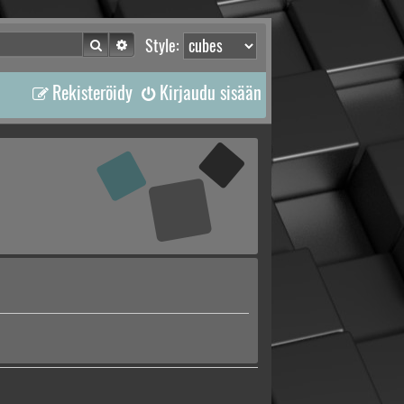
Etsi
Tarkennettu haku
Style:
Rekisteröidy
Kirjaudu sisään