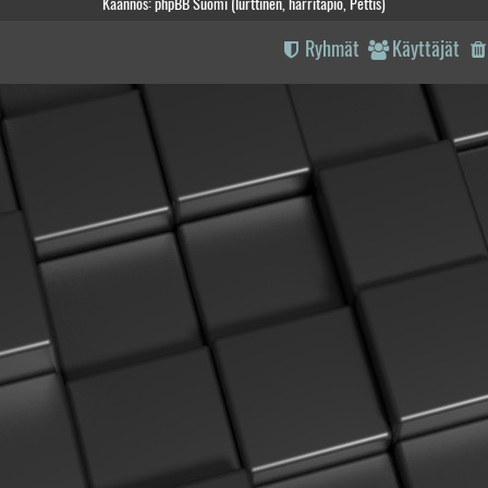
Käännös: phpBB Suomi (lurttinen, harritapio, Pettis)
Ryhmät
Käyttäjät