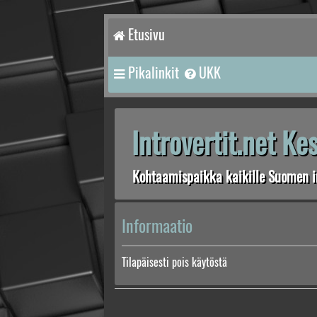
Etusivu
Pikalinkit
UKK
Introvertit.net K
Kohtaamispaikka kaikille Suomen in
Informaatio
Tilapäisesti pois käytöstä