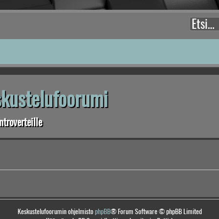
eskustelufoorumi
troverteille
Keskustelufoorumin ohjelmisto
phpBB
® Forum Software © phpBB Limited