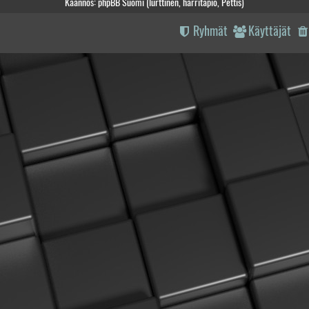
Käännös: phpBB Suomi (lurttinen, harritapio, Pettis)
Ryhmät
Käyttäjät