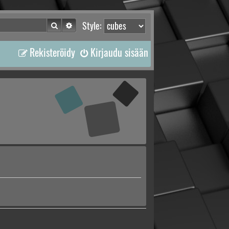
Etsi
Tarkennettu haku
Style:
Rekisteröidy
Kirjaudu sisään