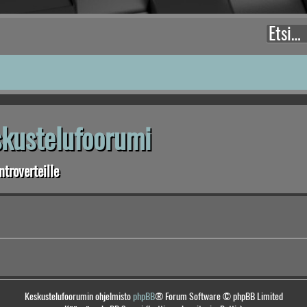
eskustelufoorumi
troverteille
Keskustelufoorumin ohjelmisto
phpBB
® Forum Software © phpBB Limited