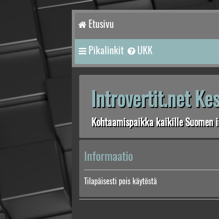
Etusivu
Pikalinkit
UKK
Introvertit.net K
Kohtaamispaikka kaikille Suomen in
Informaatio
Tilapäisesti pois käytöstä