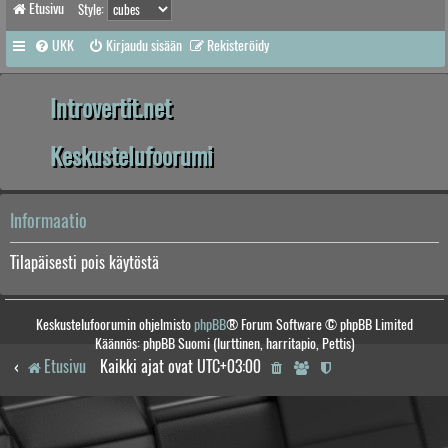
Etusivu
Style:
UKK
Kirjaudu sisään
Rekisteröidy
Introvertit.net
Keskustelufoorumi
Informaatio
Tilapäisesti pois käytöstä
Keskustelufoorumin ohjelmisto
phpBB
® Forum Software © phpBB Limited
Käännös: phpBB Suomi (lurttinen, harritapio, Pettis)
Etusivu
Kaikki ajat ovat
UTC+03:00