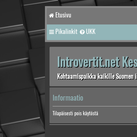
Etusivu
Pikalinkit
UKK
Introvertit.net K
Kohtaamispaikka kaikille Suomen in
Informaatio
Tilapäisesti pois käytöstä