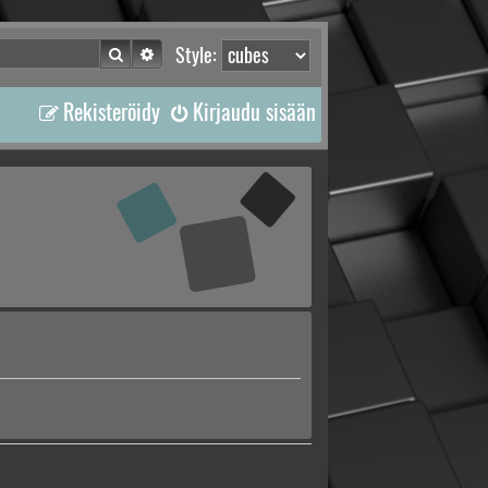
Etsi
Tarkennettu haku
Style:
Rekisteröidy
Kirjaudu sisään