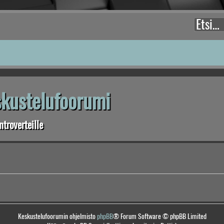
eskustelufoorumi
troverteille
Keskustelufoorumin ohjelmisto
phpBB
® Forum Software © phpBB Limited