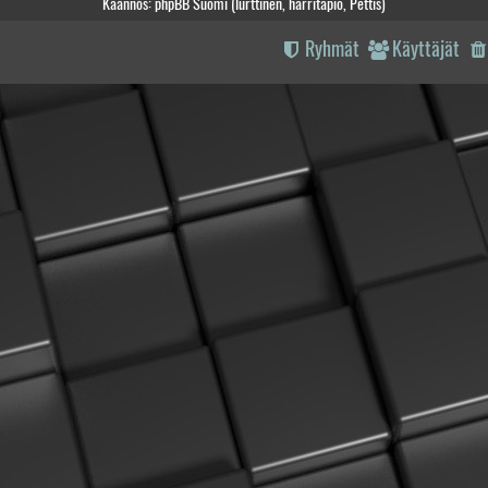
Käännös: phpBB Suomi (lurttinen, harritapio, Pettis)
Ryhmät
Käyttäjät