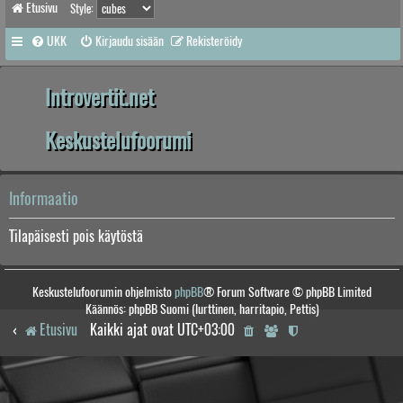
Etusivu
Style:
UKK
Kirjaudu sisään
Rekisteröidy
Introvertit.net
Keskustelufoorumi
Informaatio
Tilapäisesti pois käytöstä
Keskustelufoorumin ohjelmisto
phpBB
® Forum Software © phpBB Limited
Käännös: phpBB Suomi (lurttinen, harritapio, Pettis)
Etusivu
Kaikki ajat ovat
UTC+03:00