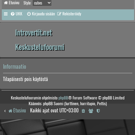
Etusivu
Style:
UKK
Kirjaudu sisään
Rekisteröidy
Introvertit.net
Keskustelufoorumi
Informaatio
Tilapäisesti pois käytöstä
Keskustelufoorumin ohjelmisto
phpBB
® Forum Software © phpBB Limited
Käännös: phpBB Suomi (lurttinen, harritapio, Pettis)
Etusivu
Kaikki ajat ovat
UTC+03:00