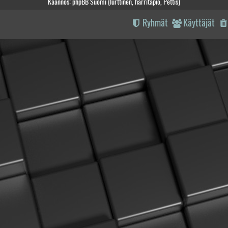
Käännös: phpBB Suomi (lurttinen, harritapio, Pettis)
Ryhmät
Käyttäjät