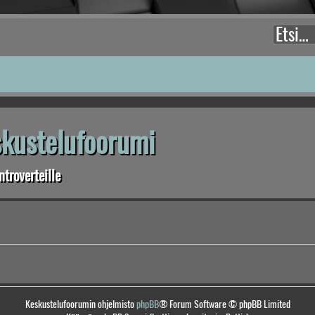
eskustelufoorumi
troverteille
Keskustelufoorumin ohjelmisto
phpBB
® Forum Software © phpBB Limited