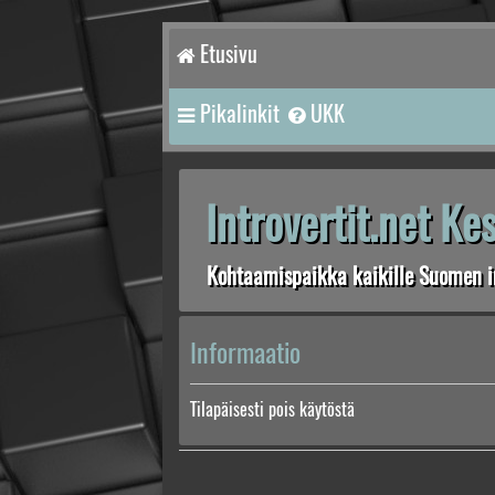
Etusivu
Pikalinkit
UKK
Introvertit.net K
Kohtaamispaikka kaikille Suomen in
Informaatio
Tilapäisesti pois käytöstä