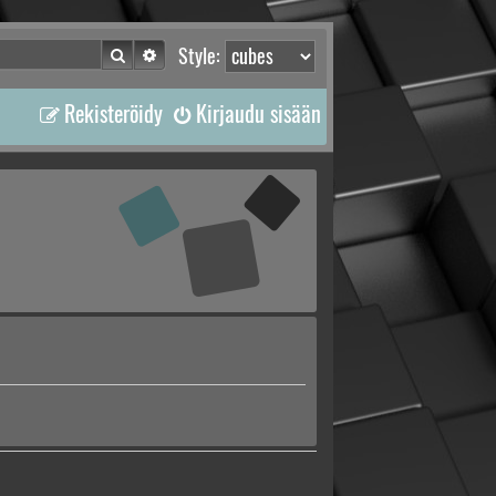
Etsi
Tarkennettu haku
Style:
Rekisteröidy
Kirjaudu sisään