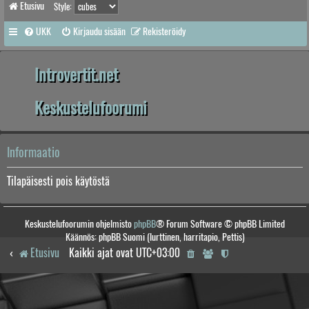
Etusivu
Style:
UKK
Kirjaudu sisään
Rekisteröidy
Introvertit.net
Keskustelufoorumi
Informaatio
Tilapäisesti pois käytöstä
Keskustelufoorumin ohjelmisto
phpBB
® Forum Software © phpBB Limited
Käännös: phpBB Suomi (lurttinen, harritapio, Pettis)
Etusivu
Kaikki ajat ovat
UTC+03:00