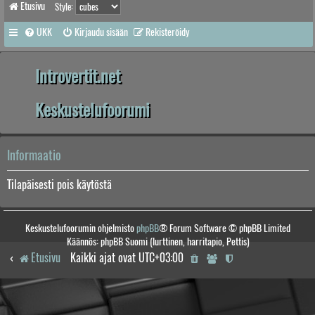
Etusivu
Style:
UKK
Kirjaudu sisään
Rekisteröidy
Introvertit.net
Keskustelufoorumi
Informaatio
Tilapäisesti pois käytöstä
Keskustelufoorumin ohjelmisto
phpBB
® Forum Software © phpBB Limited
Käännös: phpBB Suomi (lurttinen, harritapio, Pettis)
Etusivu
Kaikki ajat ovat
UTC+03:00