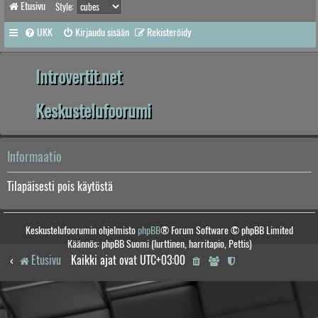
Etusivu
Style:
UKK
Kirjaudu sisään
Rekisteröidy
Introvertit.net
Keskustelufoorumi
Informaatio
Tilapäisesti pois käytöstä
Keskustelufoorumin ohjelmisto
phpBB
® Forum Software © phpBB Limited
Käännös: phpBB Suomi (lurttinen, harritapio, Pettis)
Etusivu
Kaikki ajat ovat
UTC+03:00