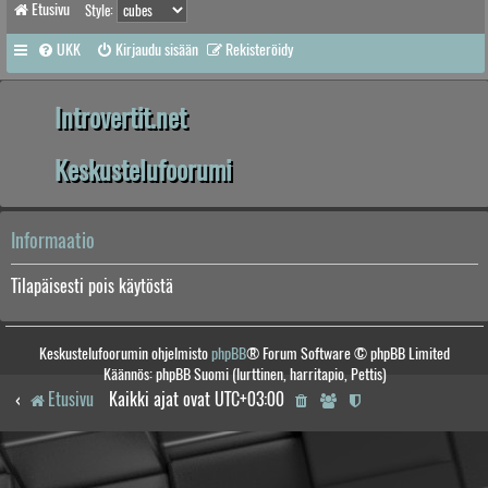
Etusivu
Style:
UKK
Kirjaudu sisään
Rekisteröidy
Introvertit.net
Keskustelufoorumi
Informaatio
Tilapäisesti pois käytöstä
Keskustelufoorumin ohjelmisto
phpBB
® Forum Software © phpBB Limited
Käännös: phpBB Suomi (lurttinen, harritapio, Pettis)
Etusivu
Kaikki ajat ovat
UTC+03:00