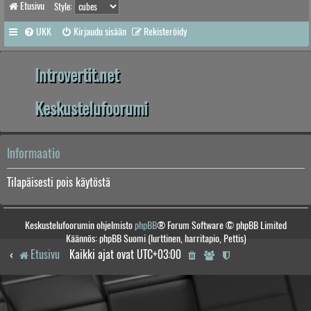
Etusivu
Style:
UKK
Kirjaudu sisään
Rekisteröidy
Introvertit.net
Keskustelufoorumi
Informaatio
Tilapäisesti pois käytöstä
Keskustelufoorumin ohjelmisto
phpBB
® Forum Software © phpBB Limited
Käännös: phpBB Suomi (lurttinen, harritapio, Pettis)
Etusivu
Kaikki ajat ovat
UTC+03:00