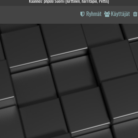
Käännös: phpBB Suomi (lurttinen, harritapio, Pettis)
Ryhmät
Käyttäjät