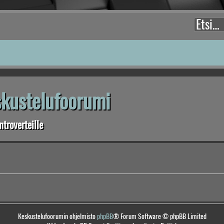
eskustelufoorumi
troverteille
Keskustelufoorumin ohjelmisto
phpBB
® Forum Software © phpBB Limited