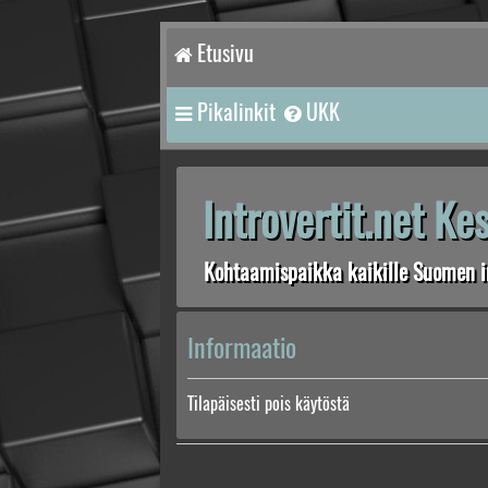
Etusivu
Pikalinkit
UKK
Introvertit.net K
Kohtaamispaikka kaikille Suomen in
Informaatio
Tilapäisesti pois käytöstä