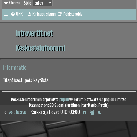
Etusivu
Style:
UKK
Kirjaudu sisään
Rekisteröidy
Introvertit.net
Keskustelufoorumi
Informaatio
Tilapäisesti pois käytöstä
Keskustelufoorumin ohjelmisto
phpBB
® Forum Software © phpBB Limited
Käännös: phpBB Suomi (lurttinen, harritapio, Pettis)
Etusivu
Kaikki ajat ovat
UTC+03:00