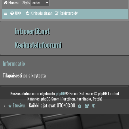
Etusivu
Style:
UKK
Kirjaudu sisään
Rekisteröidy
Introvertit.net
Keskustelufoorumi
Informaatio
Tilapäisesti pois käytöstä
Keskustelufoorumin ohjelmisto
phpBB
® Forum Software © phpBB Limited
Käännös: phpBB Suomi (lurttinen, harritapio, Pettis)
Etusivu
Kaikki ajat ovat
UTC+03:00