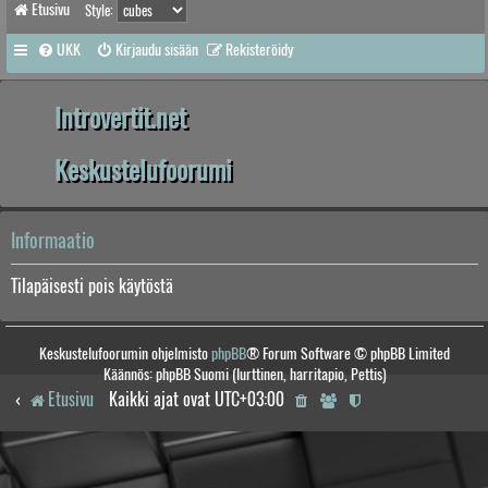
Etusivu
Style:
UKK
Kirjaudu sisään
Rekisteröidy
Introvertit.net
Keskustelufoorumi
Informaatio
Tilapäisesti pois käytöstä
Keskustelufoorumin ohjelmisto
phpBB
® Forum Software © phpBB Limited
Käännös: phpBB Suomi (lurttinen, harritapio, Pettis)
Etusivu
Kaikki ajat ovat
UTC+03:00