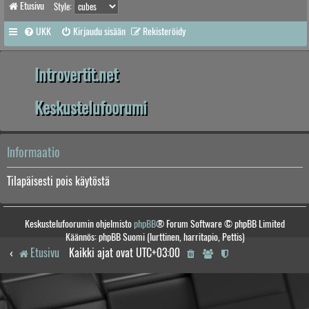
Etusivu
Style:
UKK
Kirjaudu sisään
Rekisteröidy
Introvertit.net
Keskustelufoorumi
Informaatio
Tilapäisesti pois käytöstä
Keskustelufoorumin ohjelmisto
phpBB
® Forum Software © phpBB Limited
Käännös: phpBB Suomi (lurttinen, harritapio, Pettis)
Etusivu
Kaikki ajat ovat
UTC+03:00