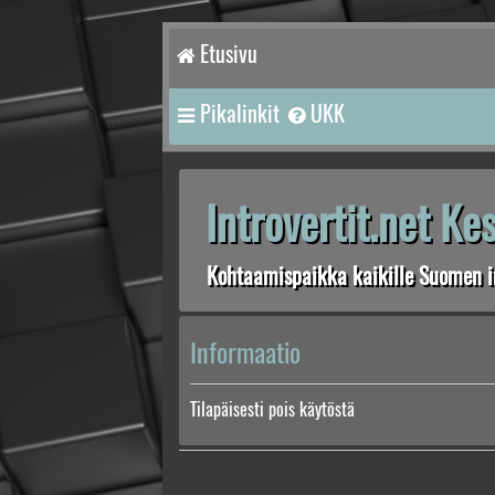
Etusivu
Pikalinkit
UKK
Introvertit.net K
Kohtaamispaikka kaikille Suomen in
Informaatio
Tilapäisesti pois käytöstä