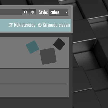
Etsi
Tarkennettu haku
Style:
Rekisteröidy
Kirjaudu sisään