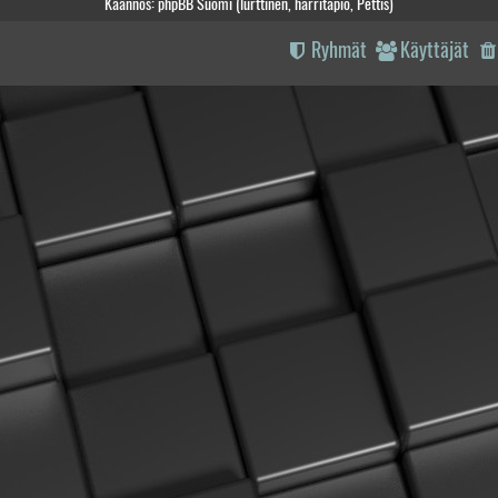
Käännös: phpBB Suomi (lurttinen, harritapio, Pettis)
Ryhmät
Käyttäjät