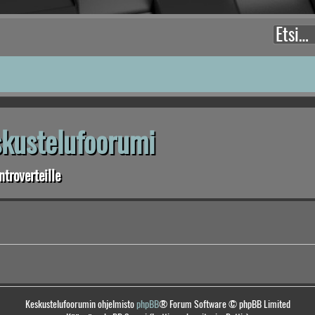
eskustelufoorumi
troverteille
Keskustelufoorumin ohjelmisto
phpBB
® Forum Software © phpBB Limited