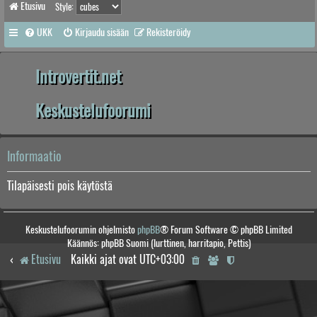
Etusivu
Style:
UKK
Kirjaudu sisään
Rekisteröidy
Introvertit.net
Keskustelufoorumi
Informaatio
Tilapäisesti pois käytöstä
Keskustelufoorumin ohjelmisto
phpBB
® Forum Software © phpBB Limited
Käännös: phpBB Suomi (lurttinen, harritapio, Pettis)
Etusivu
Kaikki ajat ovat
UTC+03:00