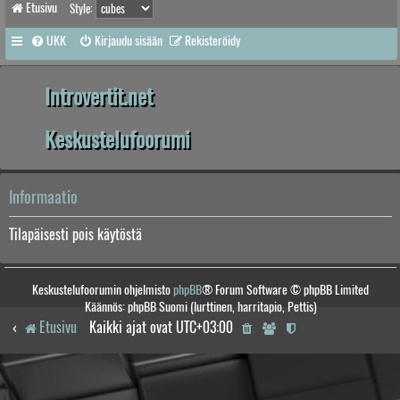
Etusivu
Style:
UKK
Kirjaudu sisään
Rekisteröidy
Introvertit.net
Keskustelufoorumi
Informaatio
Tilapäisesti pois käytöstä
Keskustelufoorumin ohjelmisto
phpBB
® Forum Software © phpBB Limited
Käännös: phpBB Suomi (lurttinen, harritapio, Pettis)
Etusivu
Kaikki ajat ovat
UTC+03:00