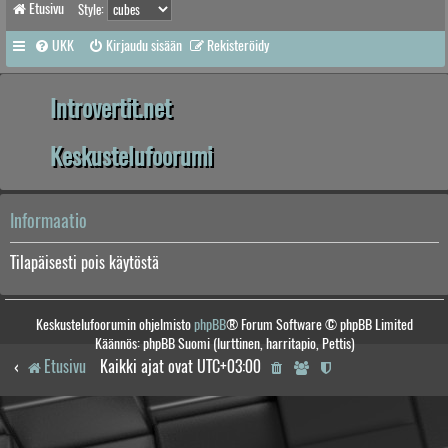
Etusivu
Style:
UKK
Kirjaudu sisään
Rekisteröidy
Introvertit.net
Keskustelufoorumi
Informaatio
Tilapäisesti pois käytöstä
Keskustelufoorumin ohjelmisto
phpBB
® Forum Software © phpBB Limited
Käännös: phpBB Suomi (lurttinen, harritapio, Pettis)
Etusivu
Kaikki ajat ovat
UTC+03:00