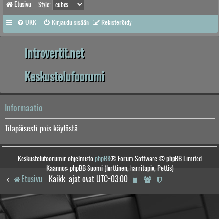
Etusivu
Style:
UKK
Kirjaudu sisään
Rekisteröidy
Introvertit.net
Keskustelufoorumi
Informaatio
Tilapäisesti pois käytöstä
Keskustelufoorumin ohjelmisto
phpBB
® Forum Software © phpBB Limited
Käännös: phpBB Suomi (lurttinen, harritapio, Pettis)
Etusivu
Kaikki ajat ovat
UTC+03:00