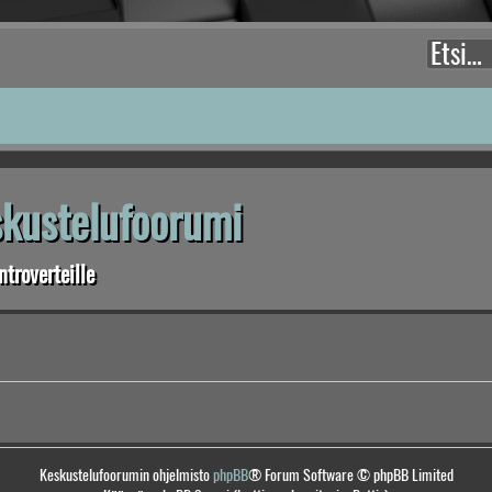
eskustelufoorumi
troverteille
Keskustelufoorumin ohjelmisto
phpBB
® Forum Software © phpBB Limited