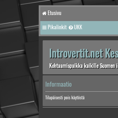
Etusivu
Pikalinkit
UKK
Introvertit.net K
Kohtaamispaikka kaikille Suomen in
Informaatio
Tilapäisesti pois käytöstä