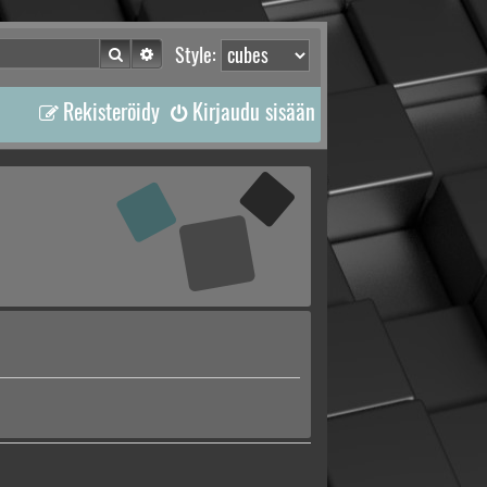
Etsi
Tarkennettu haku
Style:
Rekisteröidy
Kirjaudu sisään