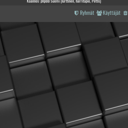
Käännös: phpBB Suomi (lurttinen, harritapio, Pettis)
Ryhmät
Käyttäjät