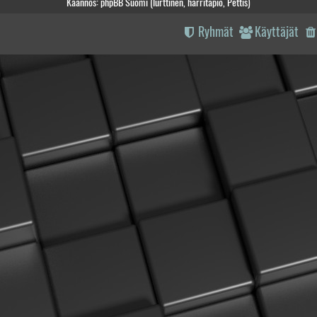
Käännös: phpBB Suomi (lurttinen, harritapio, Pettis)
Ryhmät
Käyttäjät