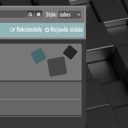
Etsi
Tarkennettu haku
Style:
Rekisteröidy
Kirjaudu sisään