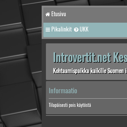
Etusivu
Pikalinkit
UKK
Introvertit.net K
Kohtaamispaikka kaikille Suomen in
Informaatio
Tilapäisesti pois käytöstä