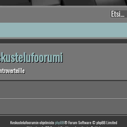
eskustelufoorumi
troverteille
Keskustelufoorumin ohjelmisto
phpBB
® Forum Software © phpBB Limited