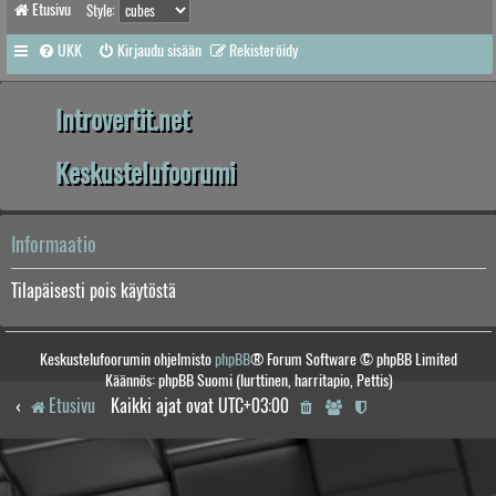
Etusivu
Style:
UKK
Kirjaudu sisään
Rekisteröidy
Introvertit.net
Keskustelufoorumi
Informaatio
Tilapäisesti pois käytöstä
Keskustelufoorumin ohjelmisto
phpBB
® Forum Software © phpBB Limited
Käännös: phpBB Suomi (lurttinen, harritapio, Pettis)
Etusivu
Kaikki ajat ovat
UTC+03:00