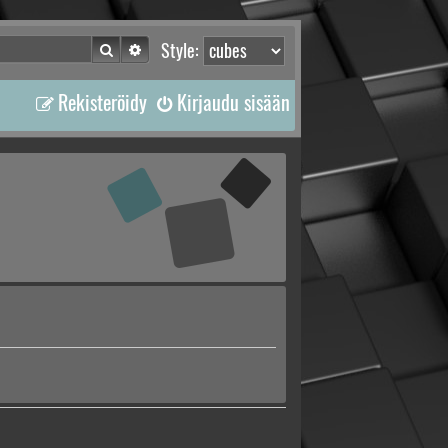
Etsi
Tarkennettu haku
Style:
Rekisteröidy
Kirjaudu sisään