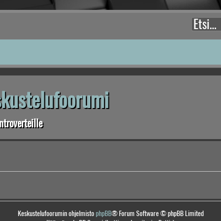
eskustelufoorumi
troverteille
Keskustelufoorumin ohjelmisto
phpBB
® Forum Software © phpBB Limited