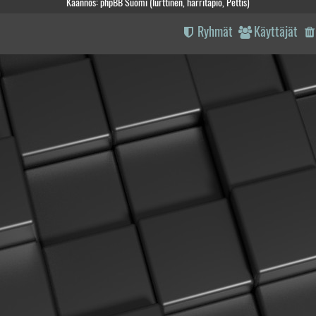
Käännös: phpBB Suomi (lurttinen, harritapio, Pettis)
Ryhmät
Käyttäjät