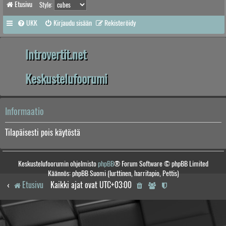
Etusivu
Style:
UKK
Kirjaudu sisään
Rekisteröidy
Introvertit.net
Keskustelufoorumi
Informaatio
Tilapäisesti pois käytöstä
Keskustelufoorumin ohjelmisto
phpBB
® Forum Software © phpBB Limited
Käännös: phpBB Suomi (lurttinen, harritapio, Pettis)
Etusivu
Kaikki ajat ovat
UTC+03:00