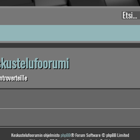
eskustelufoorumi
troverteille
Keskustelufoorumin ohjelmisto
phpBB
® Forum Software © phpBB Limited