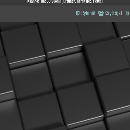
Käännös: phpBB Suomi (lurttinen, harritapio, Pettis)
Ryhmät
Käyttäjät