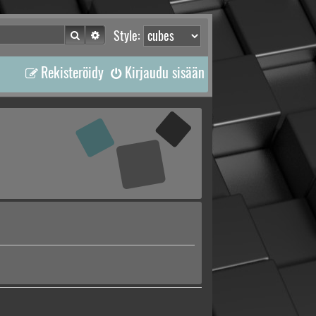
Etsi
Tarkennettu haku
Style:
Rekisteröidy
Kirjaudu sisään