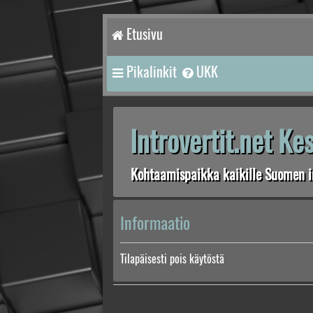
Etusivu
Pikalinkit
UKK
Introvertit.net K
Kohtaamispaikka kaikille Suomen in
Informaatio
Tilapäisesti pois käytöstä