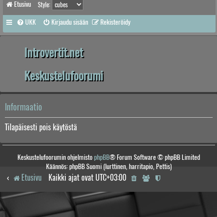
Etusivu
Style:
UKK
Kirjaudu sisään
Rekisteröidy
Introvertit.net
Keskustelufoorumi
Informaatio
Tilapäisesti pois käytöstä
Keskustelufoorumin ohjelmisto
phpBB
® Forum Software © phpBB Limited
Käännös: phpBB Suomi (lurttinen, harritapio, Pettis)
Etusivu
Kaikki ajat ovat
UTC+03:00