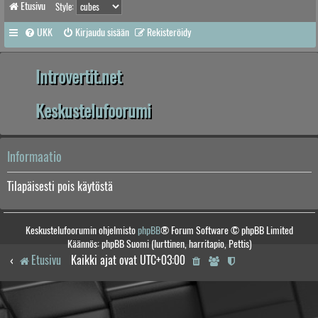
Etusivu
Style:
UKK
Kirjaudu sisään
Rekisteröidy
Introvertit.net
Keskustelufoorumi
Informaatio
Tilapäisesti pois käytöstä
Keskustelufoorumin ohjelmisto
phpBB
® Forum Software © phpBB Limited
Käännös: phpBB Suomi (lurttinen, harritapio, Pettis)
Etusivu
Kaikki ajat ovat
UTC+03:00