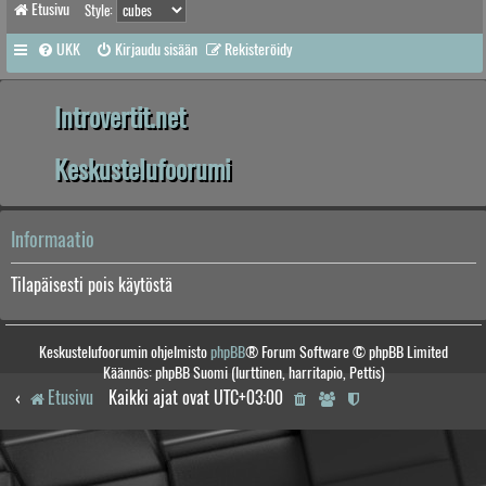
Etusivu
Style:
UKK
Kirjaudu sisään
Rekisteröidy
Introvertit.net
Keskustelufoorumi
Informaatio
Tilapäisesti pois käytöstä
Keskustelufoorumin ohjelmisto
phpBB
® Forum Software © phpBB Limited
Käännös: phpBB Suomi (lurttinen, harritapio, Pettis)
Etusivu
Kaikki ajat ovat
UTC+03:00