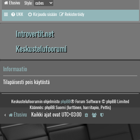
Etusivu
Style:
UKK
Kirjaudu sisään
Rekisteröidy
Introvertit.net
Keskustelufoorumi
Informaatio
Tilapäisesti pois käytöstä
Keskustelufoorumin ohjelmisto
phpBB
® Forum Software © phpBB Limited
Käännös: phpBB Suomi (lurttinen, harritapio, Pettis)
Etusivu
Kaikki ajat ovat
UTC+03:00