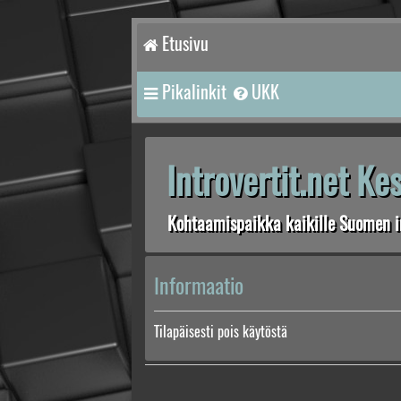
Etusivu
Pikalinkit
UKK
Introvertit.net K
Kohtaamispaikka kaikille Suomen in
Informaatio
Tilapäisesti pois käytöstä