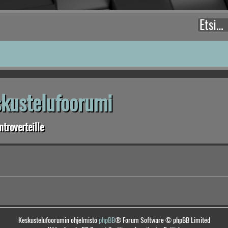
eskustelufoorumi
troverteille
Keskustelufoorumin ohjelmisto
phpBB
® Forum Software © phpBB Limited