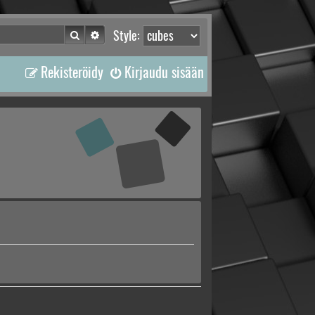
Etsi
Tarkennettu haku
Style:
Rekisteröidy
Kirjaudu sisään