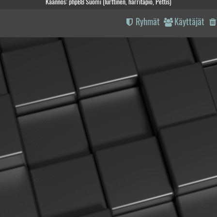
Käännös: phpBB Suomi (lurttinen, harritapio, Pettis)
Ryhmät
Käyttäjät