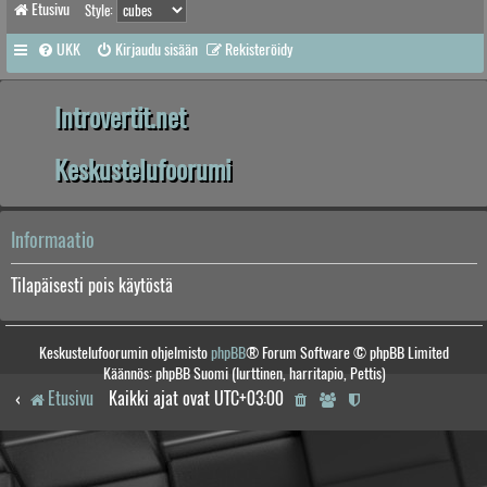
Etusivu
Style:
UKK
Kirjaudu sisään
Rekisteröidy
Introvertit.net
Keskustelufoorumi
Informaatio
Tilapäisesti pois käytöstä
Keskustelufoorumin ohjelmisto
phpBB
® Forum Software © phpBB Limited
Käännös: phpBB Suomi (lurttinen, harritapio, Pettis)
Etusivu
Kaikki ajat ovat
UTC+03:00